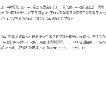
計(jì)中，風(fēng)量是保證空氣質(zhì)量的關(guān)鍵因素之一
fēng)量的分配和控制。以下是關(guān)于FFU型號選擇錯誤是否會影響風(
iàn)FU它通過內(nèi)部的風(fēng)機(jī)將空氣過...
目FFU（風(fēng)機(jī)過濾單元）是潔凈室中常見的空氣凈化設(shè)備，其
是對FFU檢測標(biāo)準(zhǔn)的具體闡述。一、FFU檢測目的FF
hè)計(jì)要求和使用標(biāo)準(zhǔn)。二、FF...
16 唐小姐：15989000960 電話：020-39961033
化設(shè)備
醫(yī)療