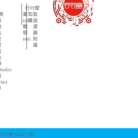
è)備
(lián)
行
FFU
空
系我
無
業
知
氣
們
菌
(yè)
識
過
物
動
濾
品
態
器
密
(tài)
知
封
識
電
動
轉
zhuǎn)
運
yùn)
車
ICP備10086522號