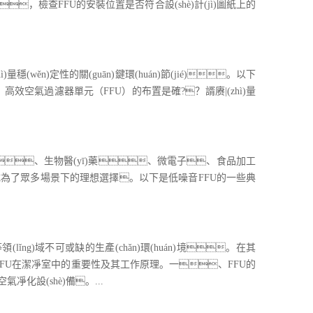
，檢查FFU的安裝位置是否符合設(shè)計(jì)圖紙上的
wěn)定性的關(guān)鍵環(huán)節(jié)。以下
，高效空氣過濾器單元（FFU）的布置是確?？諝赓|(zhì)量
制造、生物醫(yī)藥、微電子、食品加工
n)，成為了眾多場景下的理想選擇。以下是低噪音FFU的一些典
領(lǐng)域不可或缺的生產(chǎn)環(huán)境。在其
本文將探討FFU在潔凈室中的重要性及其工作原理。一、FFU的
凈化設(shè)備。...