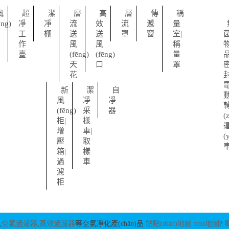
(yīng)設(sh
風
超
潔
層
高
層
傳
稱
ēng)
凈
凈
流
效
流
遞
量
工
棚
送
送
罩
窗
室|
作
風
風
稱
臺
(fēng)
(fēng)
量
天
口
罩
花
新
潔
自
風
凈
凈
(fēng)
采
器
(
柜|
樣
增
車|
(
壓
取
箱|
樣
過
車
濾
柜
,
空氣過濾器
,
高效過濾器
等空氣凈化產(chǎn)品
站點(diǎn)地圖
xml地圖
?
粵