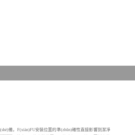
shè)備，F(xiàn)FU安裝位置的準(zhǔn)確性直接影響到潔凈