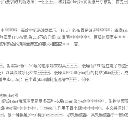
jì)要求的判斷方法：一、核對設(shè)計(jì)圖紙尺寸核對：首先
中，高效空氣過濾器單元（FFU）的布置是確?？諝赓|(zhì)量穩(
級無塵室FFU布置規(guī)范的詳細(xì)說明，百級無塵室中
。FFU的潔凈等級必須與無塵室的要求相匹配，百...
)代社會，對潔凈環(huán)境的追求越來越高，低噪音FFU是在電子
ī)過濾單元）以其高效凈化空氣、低噪音FFU運(yùn)行的特點(diǎ
體生產(chǎn)：在半導(dǎo)體制造過程中，低噪...
設(shè)備
ān)鍵設(shè)備潔凈室是眾多高科技產(chǎn)業(yè)、生物制藥等
關(guān)鍵設(shè)備，F(xiàn)FU作用不容小覷。
，是一種集風(fēng)機(jī)、初效過濾器、高效過濾器于一體的空氣