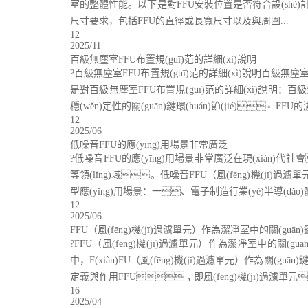
室的整體性能。以下是對FFU安裝位置是否符合設(shè)計(
尺寸要求，包括FFU的直徑或長寬尺寸以及與周圍...
12
2025/11
百級無塵室FFU布置規(guī)范的詳細(xì)說明
?百級無塵室FFU布置規(guī)范的詳細(xì)說明百級無塵室
是對百級無塵室FFU布置規(guī)范的詳細(xì)說明：百
穩(wěn)定性的關(guān)鍵環(huán)節(jié)
12
2025/06
低噪音FFU的應(yīng)用場景非常廣泛
?低噪音FFU的應(yīng)用場景非常廣泛在現(xiàn
等領(lǐng)域。低噪音FFU（風(fēng)機(j
型應(yīng)用場景：一、電子制造行業(yè)半導(dǎo)
12
2025/06
FFU（風(fēng)機(jī)過濾單元）作為潔凈室中的關(guān)鍵
?FFU（風(fēng)機(jī)過濾單元）作為潔凈室中的關(gu
中，F(xiàn)FU（風(fēng)機(jī)過濾單元）作為
定義與作用FFU，即風(fēng)機(jī)過濾單元
16
2025/04