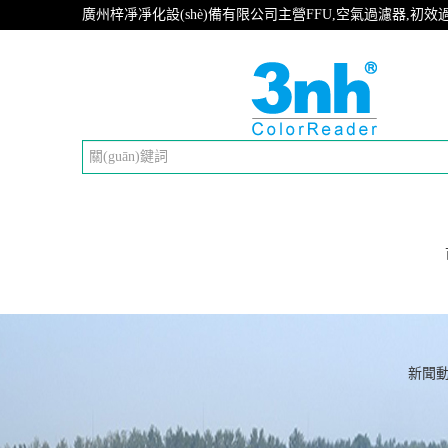
廣州梓凈凈化設(shè)備有限公司主營FFU,空氣過濾器,初效過濾器
新聞動(d