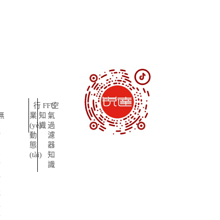
關注官方微信
新聞動態(tài)
聯
(lián)
行
FFU
空
系我
無
業
知
氣
們
菌
(yè)
識
過
物
動
濾
品
態
器
密
(tài)
知
封
識
電
動
轉
運
車