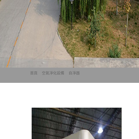
首頁
>>
空氣凈化設備
>>
自凈器