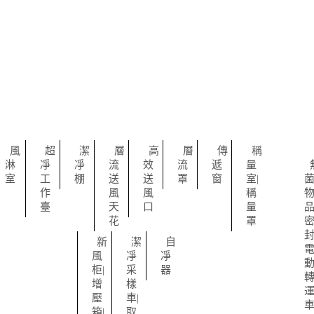
唐小姐：15989000960 電話：020-39961033
氣凈化設備
醫(yī)療
供應設備
風
超
潔
層
高
層
傳
稱
淋
凈
凈
流
效
流
遞
量
室
工
棚
送
送
罩
窗
室|
作
風
風
稱
臺
天
口
量
花
罩
新
潔
自
風
凈
凈
柜|
采
器
增
樣
壓
車|
箱|
取