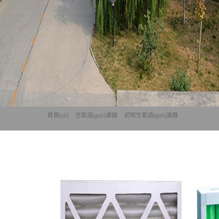
首頁(yè)
>>
空氣過(guò)濾器
>>
初效空氣過(guò)濾器