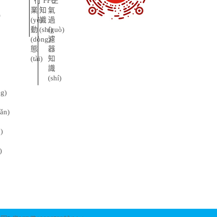
行
FFU
空
們
業
知
氣
)
(yè)
識
過
動
(shí)
(guò)
(dòng)
濾
態
器
(tài)
知
識
(shí)
g)
ǎn)
)
)