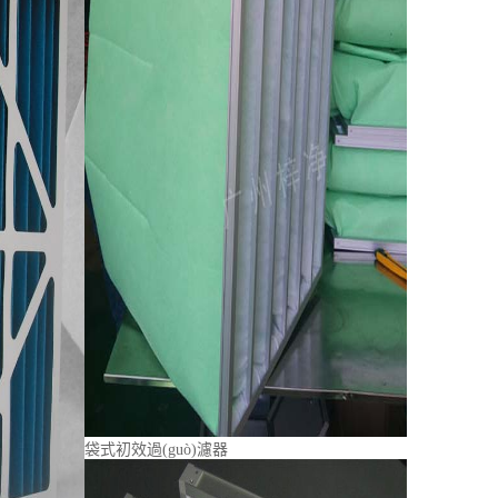
袋式初效過(guò)濾器