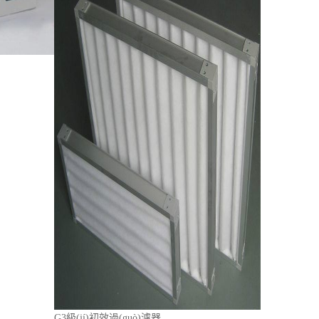
G3級(jí)初效過(guò)濾器