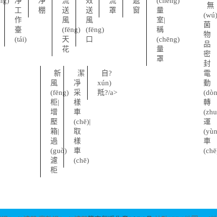
ng)
凈
凈
流
效
流
遞
(chēng)
無
工
棚
送
送
罩
窗
量
(wú
作
風
風
室|
菌
臺
(fēng)
(fēng)
稱
物
(tái)
天
口
(chēng)
品
花
量
密
罩
封
新
潔
自?
電
風
凈
xún)
動
(fēng)
采
羝?/a>
(dòn
柜|
樣
轉
增
車
(zhu
壓
(chē)|
運
箱|
取
(yùn
過
樣
車
(guò)
車
(chē
濾
(chē)
柜